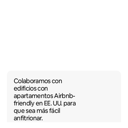
Colaboramos con edificios con apartamento
Colaboramos
con
edificios con
apartamentos
Airbnb-
friendly
en EE. UU. para
que sea más fácil
anfitrionar.