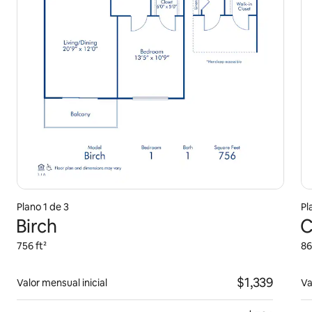
Plano 1 de 3
Pl
Birch
C
756 ft²
86
$1,339
Valor mensual inicial
Va