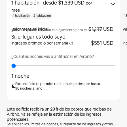
1 habitación
· desde $1,339 USD
por
mes
1 habitación
2 habitación
1 
$1,117 USD
Valor mensual inicial
Va
¿Los huéspedes tendrán el alojamiento para ellos solos?
Sí, el lugar es todo suyo
$551 USD
Ingresos promedio
por semana
In
¿Cuántas noches vas a anfitrionar en Airbnb?
1 noche
Este edificio te permite recibir huéspedes por hasta
90 noches al año
Este edificio recibirá un
20 %
de los cobros que recibas de
Airbnb. Ya se refleja en la estimación de los ingresos
potenciales.
Se aplican los límites de noches, el reparto de los ingresos y otras