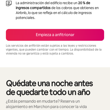
La administración del edificio recibe un
20 % de
ingresos compartidos
de los cobros que obtienes en
Airbnb, lo que se refleja en el cálculo de ingresos
potenciales.
Empieza a anfitrionar
Los servicios de anfitrión están sujetos a las leyes y restricciones
vigentes, que pueden cambiar con el tiempo. La disponibilidad de la
vivienda no se garantiza y está sujeta a cambios.
Podrías ganar $681 al mes
Quédate una noche antes
Se muestran0 de 0 elementos
de quedarte todo un año
¿Estás pensando en mudarte? Reserva un
alojamiento en Marchon para conocer la vida