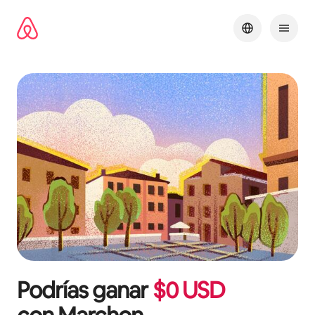
Omite
el
contenido
Podrías ganar
$
0
USD