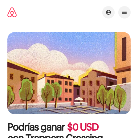
Omite
el
contenido
Podrías ganar
$
0
USD