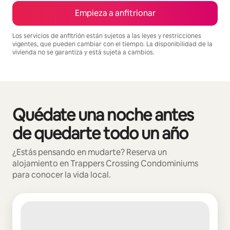
Empieza a anfitrionar
Los servicios de anfitrión están sujetos a las leyes y restricciones
vigentes, que pueden cambiar con el tiempo. La disponibilidad de la
vivienda no se garantiza y está sujeta a cambios.
Podrías ganar $1548 al mes
Quédate una noche antes
Se muestran0 de 0 elementos
de quedarte todo un año
¿Estás pensando en mudarte? Reserva un
alojamiento en Trappers Crossing Condominiums
para conocer la vida local.