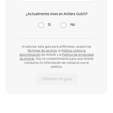
¿Actualmente vives en Antlers Gulch?
Sí
No
Al solicitar esta guía para anfitriones, acepto los
Términos de servicio
, la
Política contra la
discriminación
de Airbnb y la
Política de privacidad
de Airbnb
. Doy mi consentimiento para que Airbnb
comparta mi información de contacto con el
edificio.
Obtener mi guía