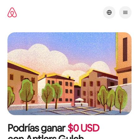
Omite
el
contenido
Podrías ganar
$
0
USD