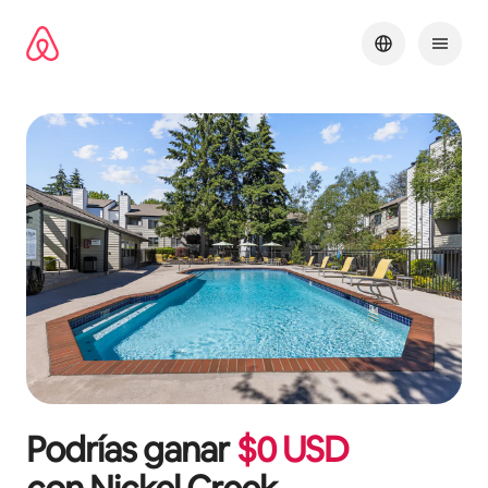
Omite
el
contenido
Podrías ganar
$
0
USD