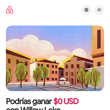
Omite
el
contenido
Podrías ganar
$
0
USD