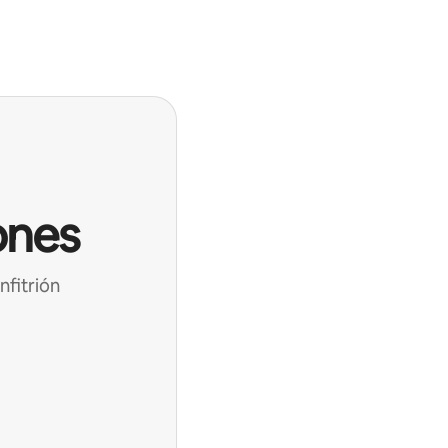
ones
nfitrión