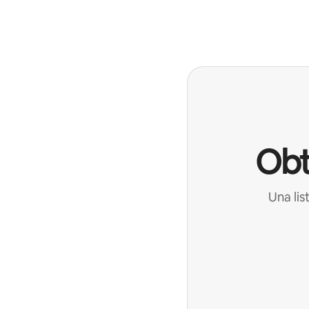
Podrías ganar $857 al mes
Obt
Una lis