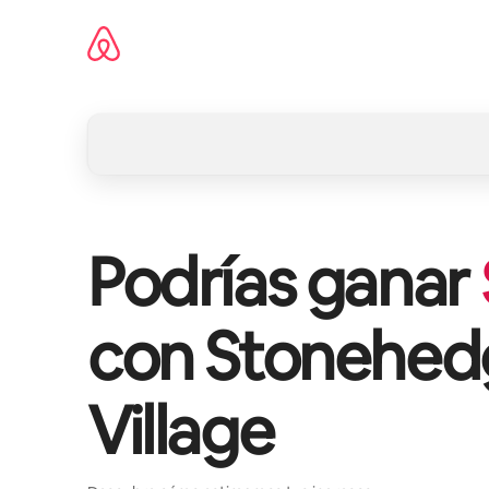
Omite
el
contenido
Podrías ganar
con
Stonehed
Village