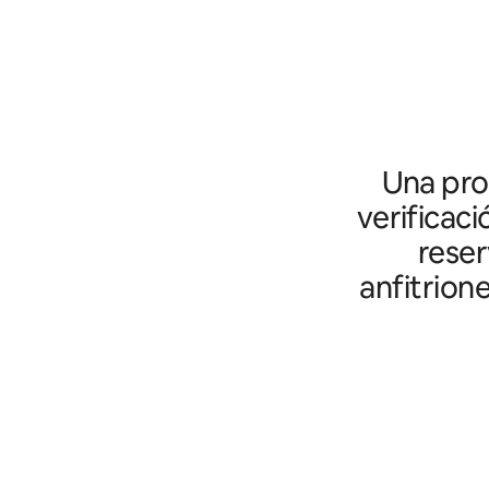
Una prot
verificaci
reser
anfitrion