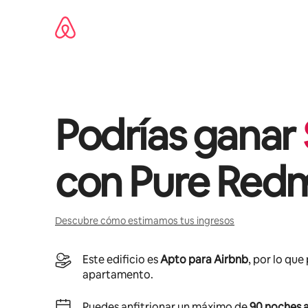
Omite
el
contenido
Podrías ganar
con
Pure Red
Descubre cómo estimamos tus ingresos
Este edificio es
Apto para Airbnb
, por lo que
apartamento.
Puedes anfitrionar un máximo de
90 noches a