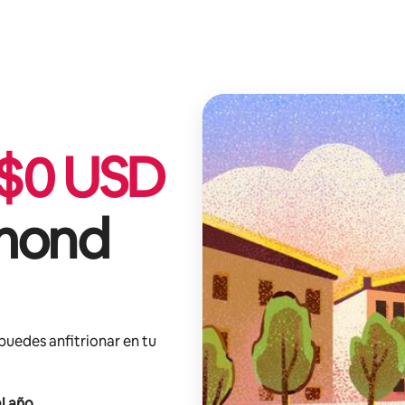
$
0
USD
mond
 puedes anfitrionar en tu
l año