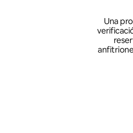
Una prot
verificaci
reser
anfitrion