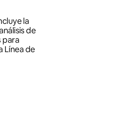
ncluye la
análisis de
s para
a Línea de