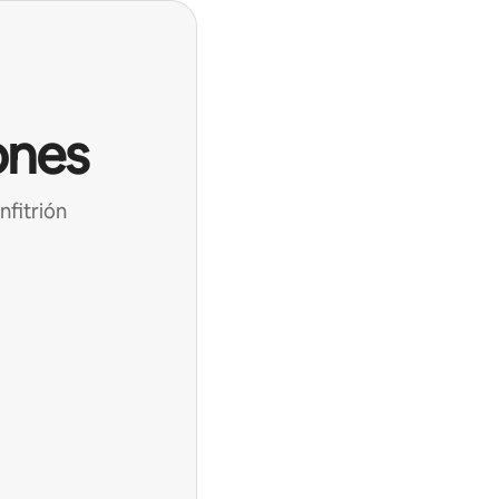
ones
nfitrión