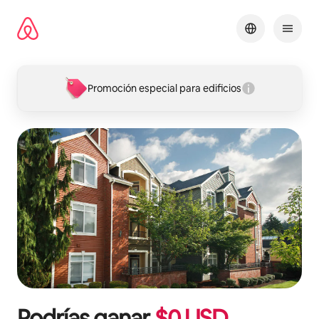
Omite
el
contenido
Promoción especial para edificios
Podrías ganar
$
0
USD