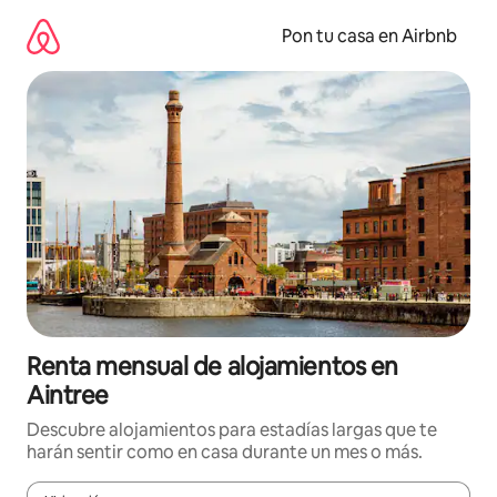
Omite
el
Pon tu casa en Airbnb
contenido
Renta mensual de alojamientos en
Aintree
Descubre alojamientos para estadías largas que te
harán sentir como en casa durante un mes o más.