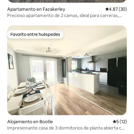
Apartamento en Fazakerley
Calificación p
4.87 (30)
Precioso apartamento de 2 camas, ideal para carreras,
fútbol, ciudad
Favorito entre huéspedes
Favorito entre huéspedes
Alojamiento en Bootle
Calificaci
5 (12)
Impresionante casa de 3 dormitorios de planta abierta con
entrada y jardín