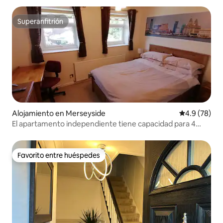
Superanfitrión
Superanfitrión
Alojamiento en Merseyside
Calificación
4.9 (78)
El apartamento independiente tiene capacidad para 4
personas (2 parejas)
Favorito entre huéspedes
Favorito entre huéspedes