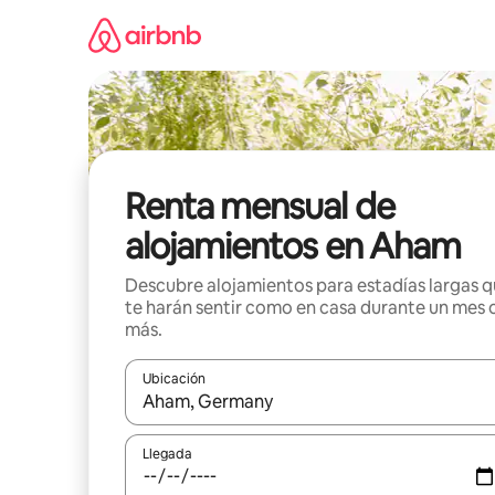
Omite
el
contenido
Renta mensual de
alojamientos en Aham
Descubre alojamientos para estadías largas 
te harán sentir como en casa durante un mes 
más.
Ubicación
Cuando los resultados estén disponibles, navega co
Llegada