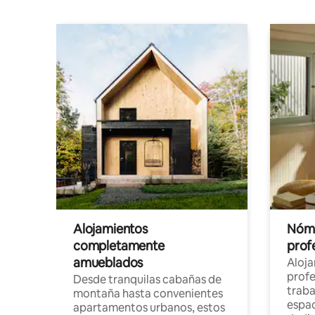
Alojamientos
Nóma
completamente
profe
amueblados
Aloj
profe
Desde tranquilas cabañas de
traba
montaña hasta convenientes
espac
apartamentos urbanos, estos