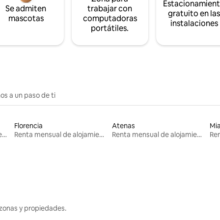
Estacionamien
Se admiten
trabajar con
gratuito en la
mascotas
computadoras
instalaciones
portátiles.
os a un paso de ti
Florencia
Atenas
Mi
Renta mensual de alojamientos
Renta mensual de alojamientos
Renta mensual de alojamientos
zonas y propiedades.