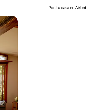
Pon tu casa en Airbnb
o o desliza el dedo.