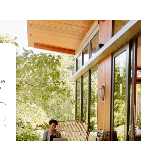
que
o
n las teclas de flecha hacia arriba y hacia abajo o explora con el tact