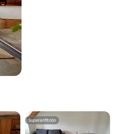
Superanfitrión
Superanfitrión