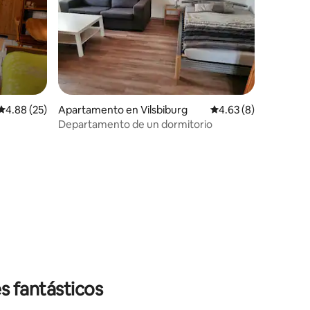
Calificación promedio: 4.88 de 5, 25 reseñas
4.88 (25)
Apartamento en Vilsbiburg
Calificación promedio
4.63 (8)
Departamento de un dormitorio
s fantásticos