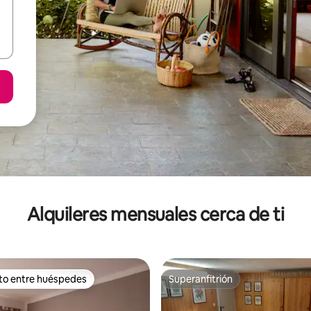
Alquileres mensuales cerca de ti
ito entre huéspedes
Superanfitrión
 entre huéspedes preferido
Superanfitrión