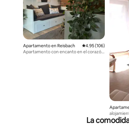
Apartamento en Reisbach
Calificación promedio: 
4.95 (106)
Apartamento con encanto en el corazón
de Baviera.
Apartame
bach
alojamie
La comodidad